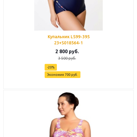
Купальник LS99-395
23+S018564-1
2 800
руб.
3 500
руб.
-
20
%
Экономия
700
руб.