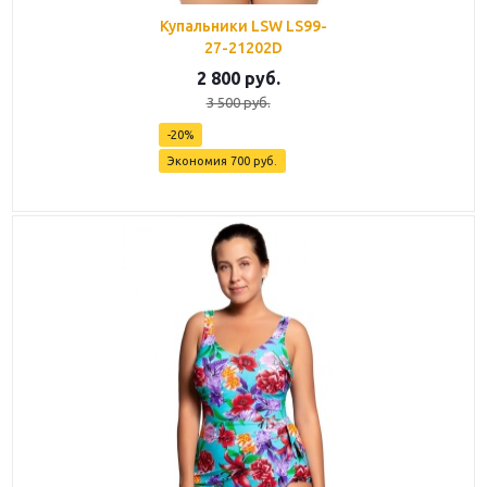
Купальники LSW LS99-
27-21202D
2 800
руб.
3 500
руб.
-
20
%
Экономия
700
руб.