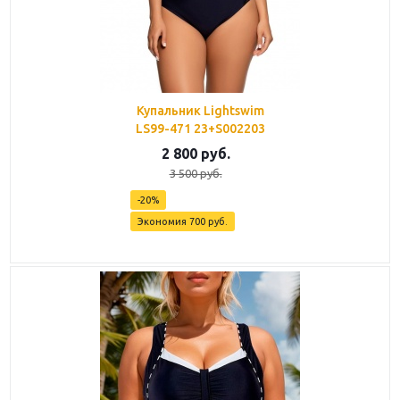
Купальник Lightswim
LS99-471 23+S002203
2 800
руб.
3 500
руб.
-
20
%
Экономия
700
руб.