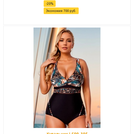
-
20
%
Экономия
700
руб.