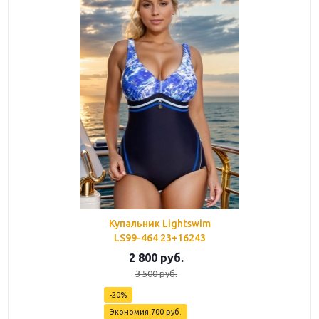
Купальник Lightswim
LS99-464 23+16243
2 800
руб.
3 500
руб.
-
20
%
Экономия
700
руб.