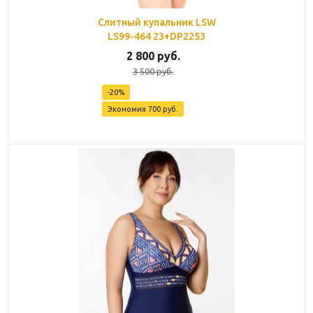
Слитный купальник LSW
LS99-464 23+DP2253
2 800
руб.
3 500
руб.
-
20
%
Экономия
700
руб.