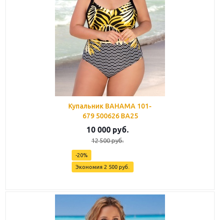
Купальник BAHAMA 101-
679 500626 BA25
10 000
руб.
12 500
руб.
-
20
%
Экономия
2 500
руб.