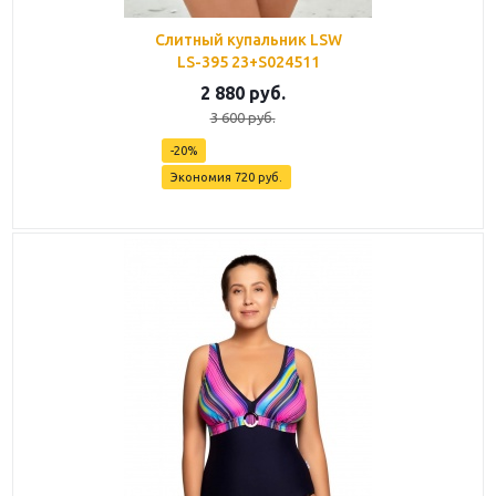
Слитный купальник LSW
LS-395 23+S024511
2 880
руб.
3 600
руб.
-
20
%
Экономия
720
руб.