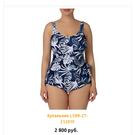
Купальник LS99-27-
21201F
2 800
руб.