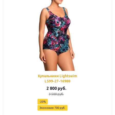
Купальники Lightswim
LS99-27-16988
2 800
руб.
3 500
руб.
-
20
%
Экономия
700
руб.