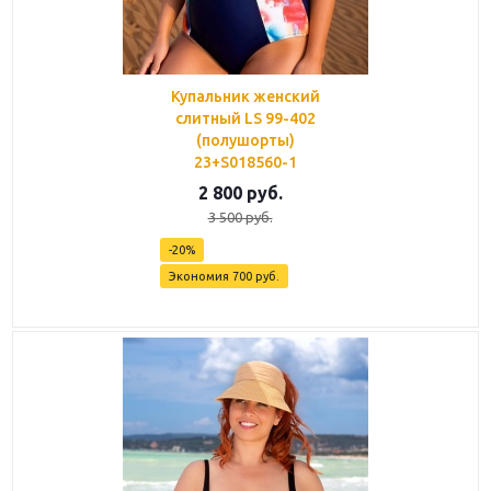
Купальник женский
слитный LS 99-402
(полушорты)
23+S018560-1
2 800
руб.
3 500
руб.
-
20
%
Экономия
700
руб.