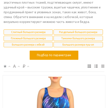
эластичных плотных тканей, подтягивающих силуэт, имеют
удачный крой – высокие трусики, вшитые чашечки, уплотнение и
продуманный принт в уязвимых зонах, таких как живот, бока,
спина. Обратите внимание и на модели с юбочкой, которые
визуально корректируют нижнюю часть живота и бедра.
Слитный большого размера
Раздельный большого размера
Пляжный большого размера
Танкини большого размера
Большого размера с юбкой
Большого размера пуш-ап
Подбор по параметрам