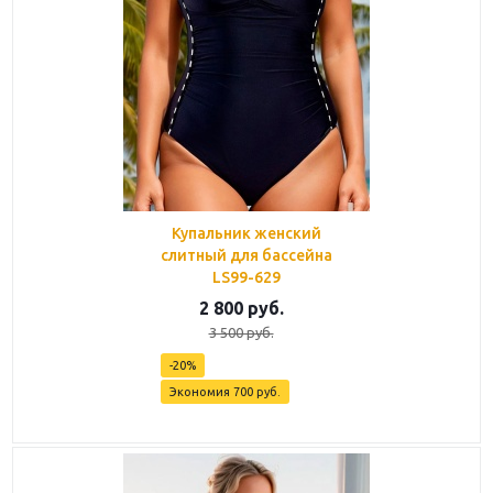
Купальник женский
слитный для бассейна
LS99-629
2 800
руб.
3 500
руб.
-
20
%
Экономия
700
руб.