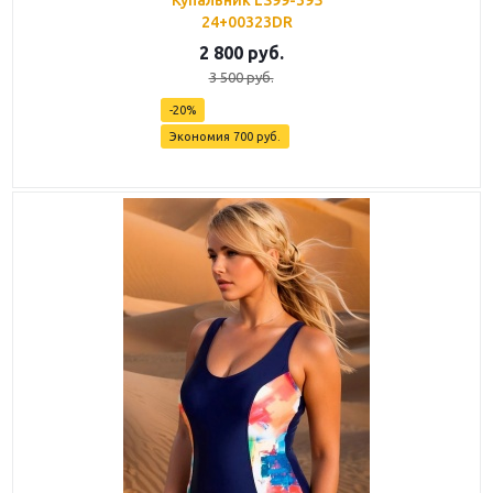
Купальник LS99-395
24+00323DR
2 800
руб.
3 500
руб.
-
20
%
Экономия
700
руб.