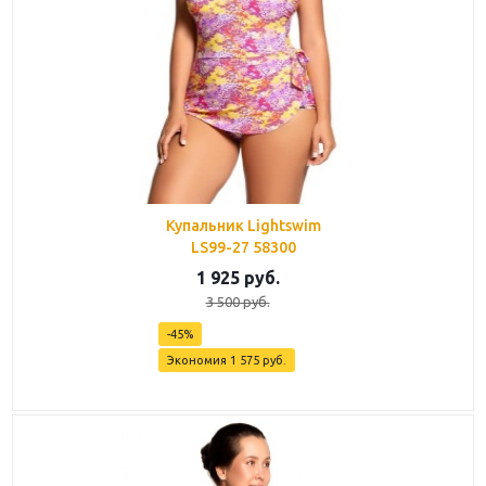
Купальник Lightswim
LS99-27 58300
1 925
руб.
3 500
руб.
-
45
%
Экономия
1 575
руб.