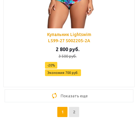
Купальник Lightswim
LS99-27 S002205-2A
2 800
руб.
3 500
руб.
-
20
%
Экономия
700
руб.
Показать еще
1
2