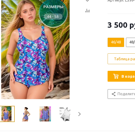
Артикул: LS99
3 500
р
46/48
48
Таблица р
В корз
Поделит