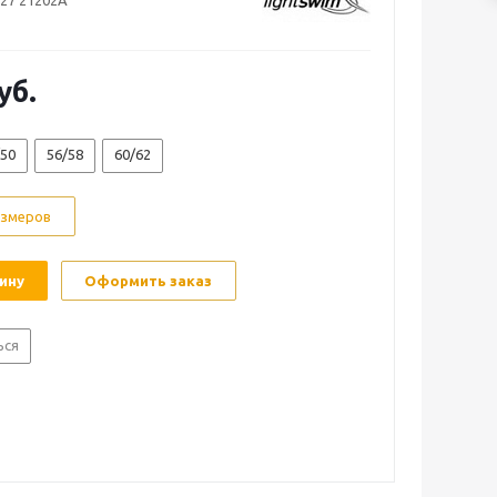
-27 21202A
уб.
/50
56/58
60/62
азмеров
ину
Оформить заказ
ься