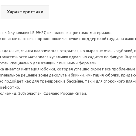
Характеристики
тный купальник LS 99-27, выполнен из цветных материалов.
а вшитые плотные поролоновые чашечки с поддержкой груди, на живо
адежные, спинка классическая открытая, но вырез не очень глубокий, п
 и эластичности материала купальник идеально садится по фигуре. Выр
ботан специально для женщин с пышными формами.
ка имеется имитация юбочки, которая успешно скроет все проблемные 
игинальное решение зоны декольте и бикини, имитация юбочки, придаю
но подойдет как для тренировок в бассейне, так и для спокойного пля
комфортно.
лиамид, 20% эластан. Сделано Россия-Китай.