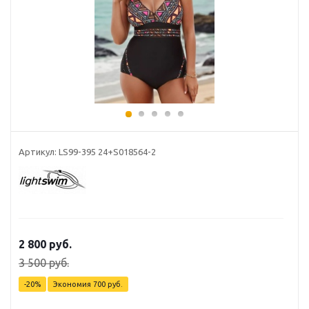
Артикул: LS99-395 24+S018564-2
2 800
руб.
3 500
руб.
-
20
%
Экономия
700
руб.