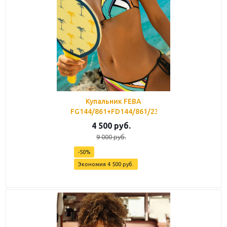
Купальник FEBA
FG144/861+FD144/861/23
4 500
руб.
9 000
руб.
-
50
%
Экономия
4 500
руб.