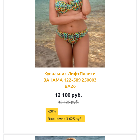
Купальник Лиф+Плавки
BAHAMA 122-589 250803
BA26
12 100
руб.
15 125
руб.
-
20
%
Экономия
3 025
руб.