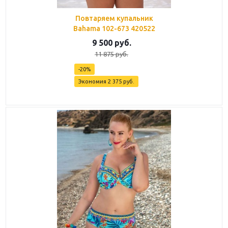
Повтаряем купальник
Bahama 102-673 420522
9 500
руб.
11 875
руб.
-
20
%
Экономия
2 375
руб.