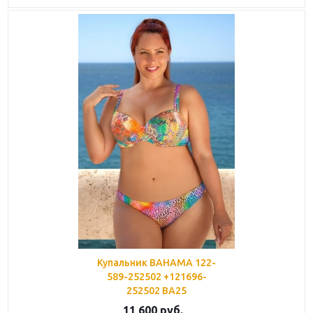
Купальник BAHAMA 122-
589-252502 +121696-
252502 BA25
11 600
руб.