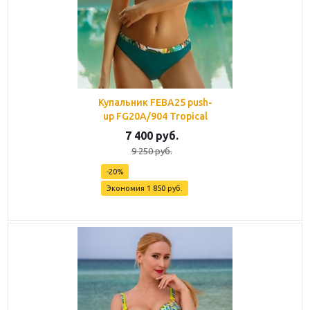
Купальник FEBA25 push-
up FG20A/904 Tropical
7 400
руб.
9 250
руб.
-
20
%
Экономия
1 850
руб.