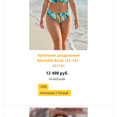
Купальник раздельный
BAHAMA BA26 122-347-
432101
12 498
руб.
15 623
руб.
-
20
%
Экономия
3 125
руб.