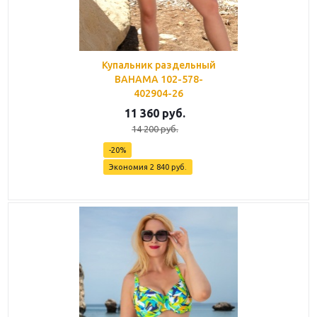
Купальник раздельный
BAHAMA 102-578-
402904-26
11 360
руб.
14 200
руб.
-
20
%
Экономия
2 840
руб.