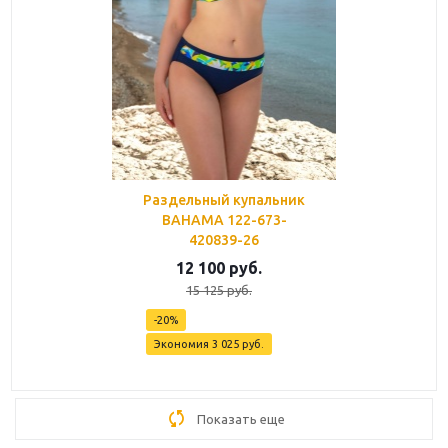
Раздельный купальник
BAHAMA 122-673-
420839-26
12 100
руб.
15 125
руб.
-
20
%
Экономия
3 025
руб.
Показать еще