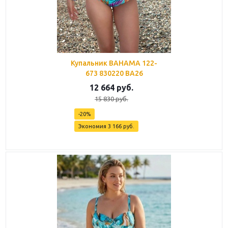
Купальник BAHAMA 122-
673 830220 BA26
12 664
руб.
15 830
руб.
-
20
%
Экономия
3 166
руб.