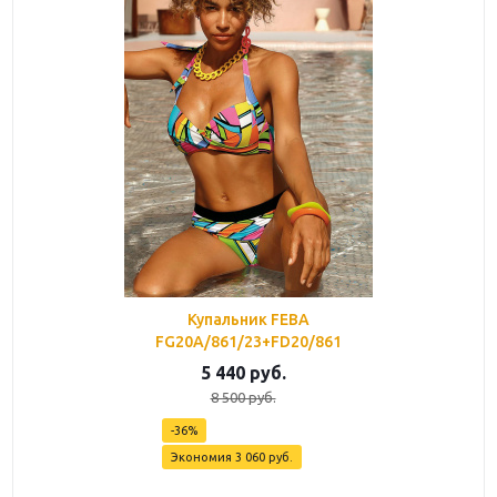
Купальник FEBA
FG20A/861/23+FD20/861
5 440
руб.
8 500
руб.
-
36
%
Экономия
3 060
руб.