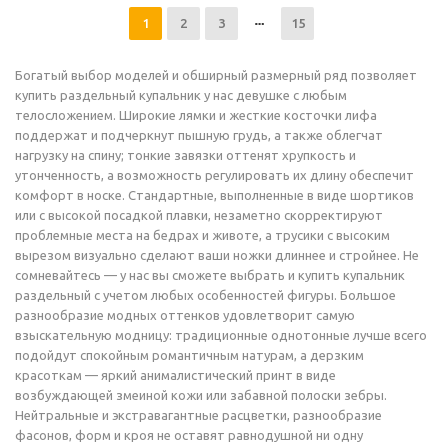
1
2
3
15
Богатый выбор моделей и обширный размерный ряд позволяет
купить раздельный купальник у нас девушке с любым
телосложением. Широкие лямки и жесткие косточки лифа
поддержат и подчеркнут пышную грудь, а также облегчат
нагрузку на спину; тонкие завязки оттенят хрупкость и
утонченность, а возможность регулировать их длину обеспечит
комфорт в носке. Стандартные, выполненные в виде шортиков
или с высокой посадкой плавки, незаметно скорректируют
проблемные места на бедрах и животе, а трусики с высоким
вырезом визуально сделают ваши ножки длиннее и стройнее. Не
сомневайтесь — у нас вы сможете выбрать и купить купальник
раздельный с учетом любых особенностей фигуры. Большое
разнообразие модных оттенков удовлетворит самую
взыскательную модницу: традиционные однотонные лучше всего
подойдут спокойным романтичным натурам, а дерзким
красоткам — яркий анималистический принт в виде
возбуждающей змеиной кожи или забавной полоски зебры.
Нейтральные и экстравагантные расцветки, разнообразие
фасонов, форм и кроя не оставят равнодушной ни одну