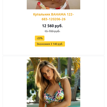
Купальник BAHAMA 122-
683-120206-26
12 560
руб.
15 700
руб.
-
20
%
Экономия
3 140
руб.