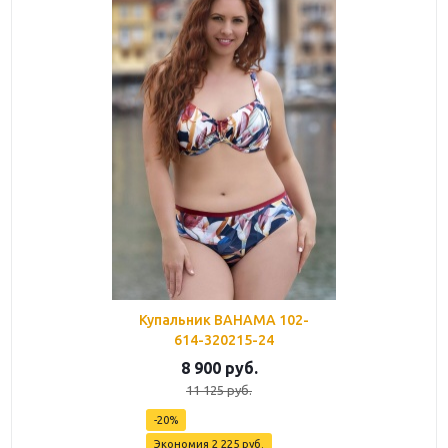
Купальник BAHAMA 102-
614-320215-24
8 900
руб.
11 125
руб.
-
20
%
Экономия
2 225
руб.