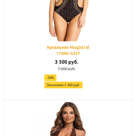
Купальник Magistral
170MI-S337
3 500
руб.
7 000
руб.
-
50
%
Экономия
3 500
руб.