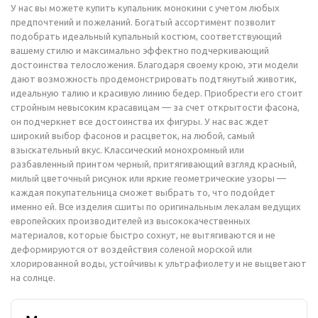
У нас вы можете купить купальник монокини с учетом любых
предпочтений и пожеланий. Богатый ассортимент позволит
подобрать идеальный купальный костюм, соответствующий
вашему стилю и максимально эффектно подчеркивающий
достоинства телосложения. Благодаря своему крою, эти модели
дают возможность продемонстрировать подтянутый животик,
идеальную талию и красивую линию бедер. Приобрести его стоит
стройным невысоким красавицам — за счет открытости фасона,
он подчеркнет все достоинства их фигуры. У нас вас ждет
широкий выбор фасонов и расцветок, на любой, самый
взыскательный вкус. Классический монохромный или
разбавленный принтом черный, притягивающий взгляд красный,
милый цветочный рисунок или яркие геометрические узоры —
каждая покупательница сможет выбрать то, что подойдет
именно ей. Все изделия сшиты по оригинальным лекалам ведущих
европейских производителей из высококачественных
материалов, которые быстро сохнут, не вытягиваются и не
деформируются от воздействия соленой морской или
хлорированной воды, устойчивы к ультрафиолету и не выцветают
на солнце.