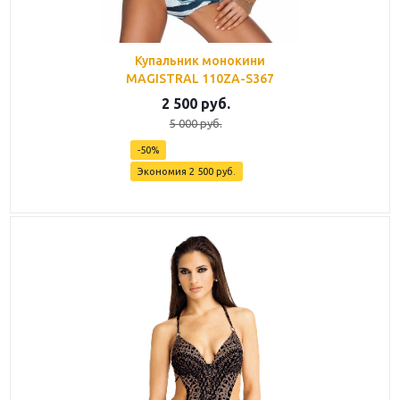
Купальник монокини
MAGISTRAL 110ZA-S367
2 500
руб.
5 000
руб.
-
50
%
Экономия
2 500
руб.