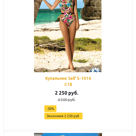
Купальник Self S-1014
C18
2 250
руб.
4 500
руб.
-
50
%
Экономия
2 250
руб.