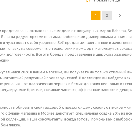
Показать еще
1
2
и представлены эксклюзивные модели от популярных марок Bahama, Sel
д Bahama радует яркими цветами, необычными драпировками и внимание
 и чувствовать себя уверенно. Self предлагает элегантные и женстве
лает ставку на современные технологии и комфорт, используя высоко
у и долговечность. Все эти бренды представлены в широком размерно
кции.
упальники 2026 в нашем магазине, вы получаете не только стильный вн
ноголетней репутацией производителей. В коллекции вы найдете как 
е решения – от классических черных и белых до ярких неоновых оттен
 регулируемые бретели, съемные чашечки, эффектные завязки и деко
ожность обновить свой гардероб к предстоящему сезону отпусков – куп
го офлайн-магазина в Москве действует специальная скидка 20% на все
ой коллекции. Наши консультанты всегда готовы помочь вам с выбором
юбом пляже.