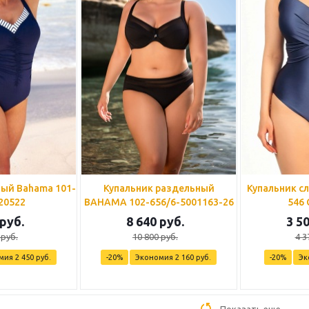
ный Bahama 101-
Купальник раздельный
Купальник слит
20522
BAHAMA 102-656/6-5001163-26
546 
руб.
8 640
руб.
3 5
руб.
10 800
руб.
4 3
мия
2 450
руб.
-
20
%
Экономия
2 160
руб.
-
20
%
Эк