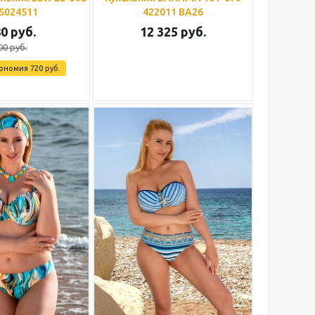
S024511
422011 BA26
80
руб.
12 325
руб.
00
руб.
ономия
720
руб.