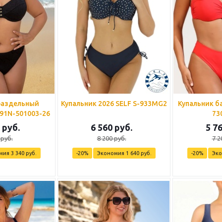
раздельный
Купальник 2026 SELF S-933MG2
Купальник ба
91N-501003-26
73
руб.
6 560
руб.
5 7
руб.
8 200
руб.
7 2
мия
3 340
руб.
-
20
%
Экономия
1 640
руб.
-
20
%
Эк