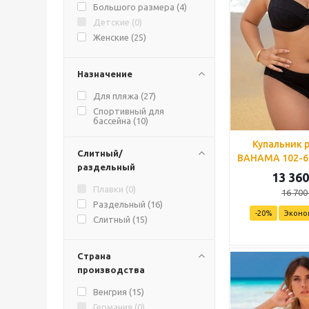
Большого размера (
4
)
Детские (
0
)
Женские (
25
)
Назначение
Для пляжа (
27
)
Спортивный для
бассейна (
10
)
Купальник 
Слитный/
BAHAMA 102-6
раздельный
13 360
Плавки (
0
)
16 700
Раздельный (
16
)
-
20
%
Эконо
Слитный (
15
)
Страна
производства
Венгрия (
15
)
Германия (
0
)