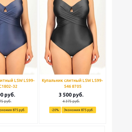
ный LSW LS99-
Купальник слитный LSW LS99-
C1802-32
546 8705
00
руб.
3 500
руб.
75
руб.
4 375
руб.
ономия
875
руб.
-
20
%
Экономия
875
руб.