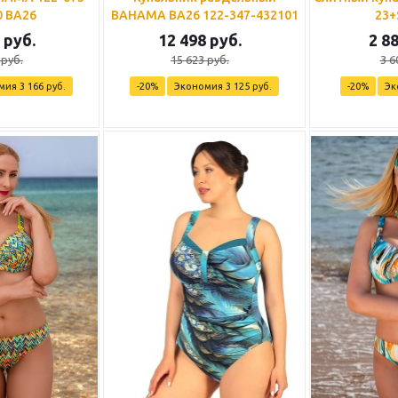
0 BA26
BAHAMA BA26 122-347-432101
23+
руб.
12 498
руб.
2 8
руб.
15 623
руб.
3 6
мия
3 166
руб.
-
20
%
Экономия
3 125
руб.
-
20
%
Эк