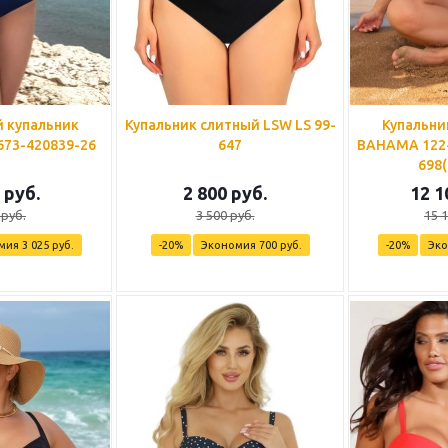
 купальник
Купальник слитный LSW LS 99-
Купальни
73-420839-26
647
BAHAMA 122-
698(
руб.
2 800
руб.
12 1
руб.
3 500
руб.
15 
мия
3 025
руб.
-
20
%
Экономия
700
руб.
-
20
%
Эк