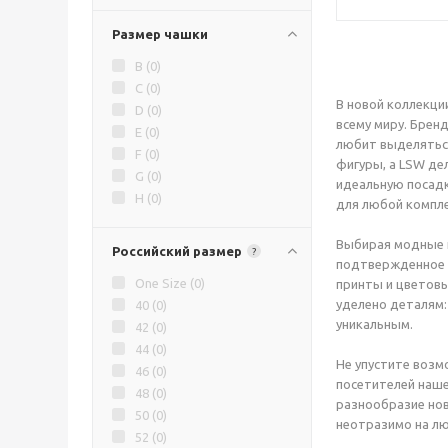
Размер чашки
B (
0
)
C (
0
)
В новой коллекци
D (
0
)
всему миру. Брен
E (
0
)
любит выделяться
F (
0
)
фигуры, а LSW де
G (
0
)
идеальную посадк
H (
0
)
для любой компле
Выбирая модные к
Российский размер
?
подтвержденное м
One Size (
0
)
принты и цветовы
уделено деталям:
40 (
0
)
уникальным.
42 (
0
)
44 (
0
)
Не упустите возм
46 (
0
)
посетителей наше
48 (
0
)
разнообразие нов
50 (
0
)
неотразимо на л
52 (
0
)