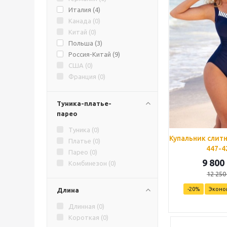
Италия (
4
)
Канада (
0
)
Китай (
0
)
Польша (
3
)
Россия-Китай (
9
)
США (
0
)
Франция (
0
)
Туника-платье-
парео
Туника (
0
)
Купальник слит
Платье (
0
)
447-4
Парео (
0
)
9 800
Комбинезон (
0
)
12 250
-
20
%
Эконо
Длина
Длинная (
0
)
Короткая (
0
)