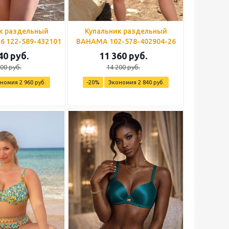
к раздельный
Купальник раздельный
 122-589-432101
BAHAMA 102-578-402904-26
40
руб.
11 360
руб.
800
руб.
14 200
руб.
ономия
2 960
руб.
-
20
%
Экономия
2 840
руб.