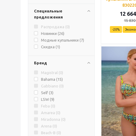
83022
Специальные
12 664
предложения
15 830
Распродажа (
0
)
-
20
%
Эконо
Новинки (
26
)
Модные купальники (
7
)
Скидка (
1
)
Бренд
Magistral (
0
)
Bahama (
15
)
Gabbiano (
0
)
Self (
3
)
LSW (
9
)
Feba (
0
)
Amarea (
0
)
Miradonna (
0
)
Arena (
0
)
Beach-B (
0
)