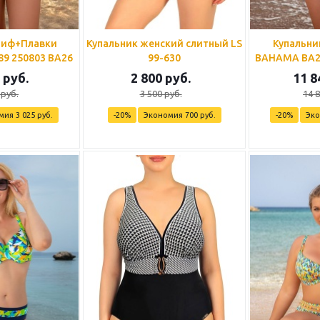
Лиф+Плавки
Купальник женский слитный LS
Купальни
9 250803 BA26
99-630
BAHAMA BA26
руб.
2 800
руб.
11 8
руб.
3 500
руб.
14 
мия
3 025
руб.
-
20
%
Экономия
700
руб.
-
20
%
Эк