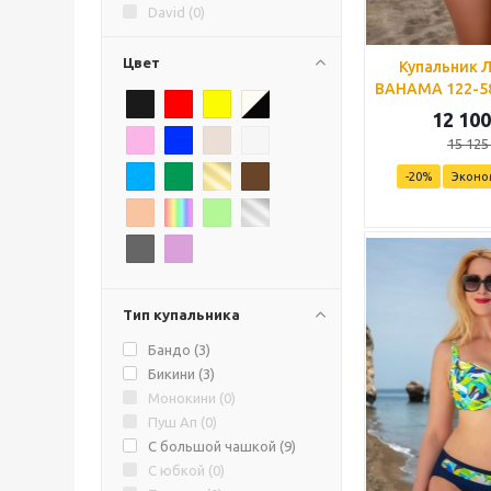
David (
0
)
Heat (
0
)
Hydro (
0
)
Цвет
Купальник 
Madora (
0
)
BAHAMA 122-58
Paloma (
0
)
12 100
Rivage (
0
)
15 125
She (
0
)
-
20
%
Эконо
Speedo (
0
)
Sunflair (
0
)
Yaffa (
0
)
Naemy (
4
)
Powder Room (
0
)
Тип купальника
Бандо (
3
)
Бикини (
3
)
Монокини (
0
)
Пуш Ап (
0
)
С большой чашкой (
9
)
С юбкой (
0
)