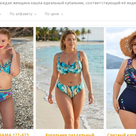
аждая женщина нашла идеальный купальник, соответствующий её инди
По алфавиту
По цене
HAMA 122-673
Купальник раздельный
Слитный купа