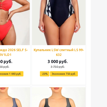
ндо 2026 SELF S-
Купальник LSW слитный LS 99-
0V1LD1
632
60
руб.
3 000
руб.
00
руб.
3 750
руб.
ономия
1 440
руб.
-
20
%
Экономия
750
руб.