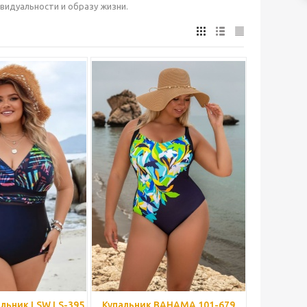
видуальности и образу жизни.
льник LSW LS-395
Купальник BAHAMA 101-679