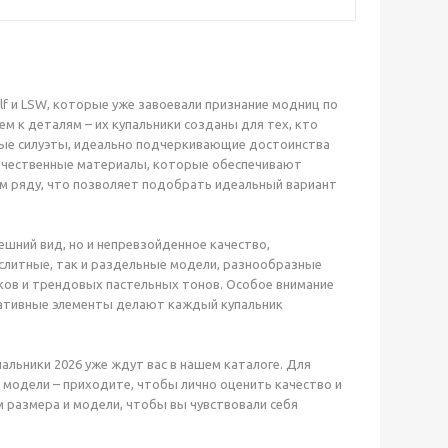
f и LSW, которые уже завоевали признание модниц по
м к деталям – их купальники созданы для тех, кто
нные силуэты, идеально подчеркивающие достоинства
качественные материалы, которые обеспечивают
м ряду, что позволяет подобрать идеальный вариант
ешний вид, но и непревзойденное качество,
слитные, так и раздельные модели, разнообразные
ков и трендовых пастельных тонов. Особое внимание
ративные элементы делают каждый купальник
альники 2026 уже ждут вас в нашем каталоге. Для
 модели – приходите, чтобы лично оценить качество и
 размера и модели, чтобы вы чувствовали себя