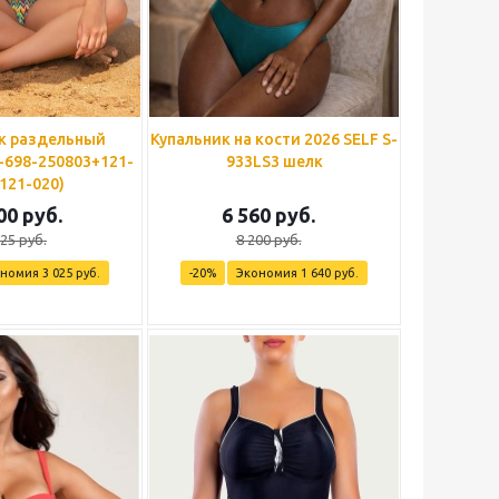
к раздельный
Купальник на кости 2026 SELF S-
698-250803+121-
933LS3 шелк
121-020)
00
руб.
6 560
руб.
125
руб.
8 200
руб.
ономия
3 025
руб.
-
20
%
Экономия
1 640
руб.