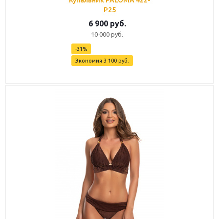
Купальник PALOMA 422-
P25
6 900
руб.
10 000
руб.
-
31
%
Экономия
3 100
руб.