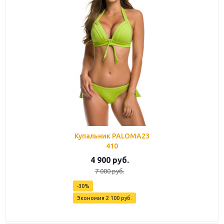
Купальник PALOMA23
410
4 900
руб.
7 000
руб.
-
30
%
Экономия
2 100
руб.