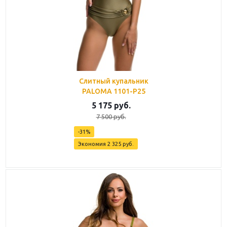
Слитный купальник
PALOMA 1101-P25
5 175
руб.
7 500
руб.
-
31
%
Экономия
2 325
руб.