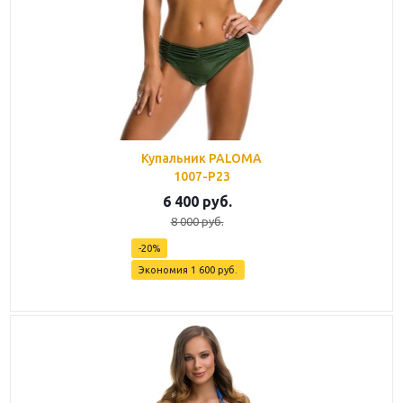
Купальник PALOMA
1007-P23
6 400
руб.
8 000
руб.
-
20
%
Экономия
1 600
руб.