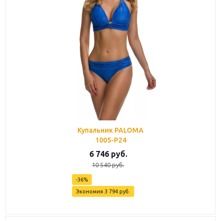
Купальник PALOMA
1005-P24
6 746
руб.
10 540
руб.
-
36
%
Экономия
3 794
руб.