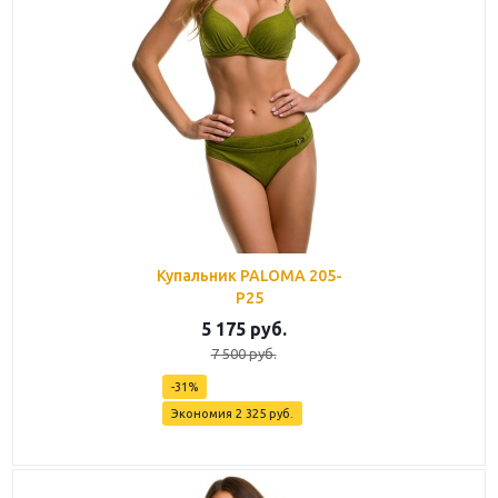
Купальник PALOMA 205-
P25
5 175
руб.
7 500
руб.
-
31
%
Экономия
2 325
руб.