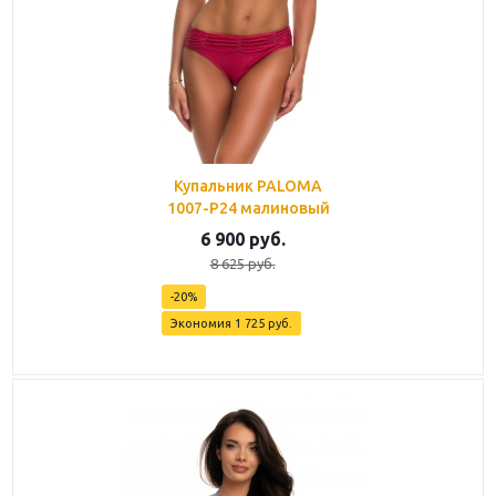
Купальник PALOMA
1007-P24 малиновый
6 900
руб.
8 625
руб.
-
20
%
Экономия
1 725
руб.