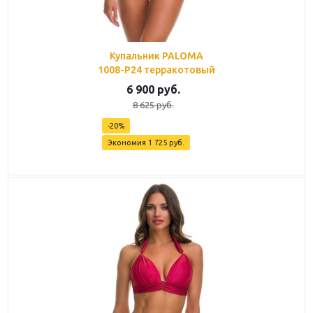
Купальник PALOMA
1008-P24 терракотовый
6 900
руб.
8 625
руб.
-
20
%
Экономия
1 725
руб.