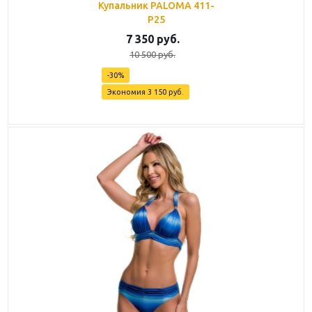
Купальник PALOMA 411-
P25
7 350
руб.
10 500
руб.
-
30
%
Экономия
3 150
руб.