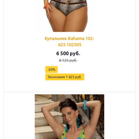
Купальник Bahama 102-
625 102505
6 500
руб.
8 125
руб.
-
20
%
Экономия
1 625
руб.