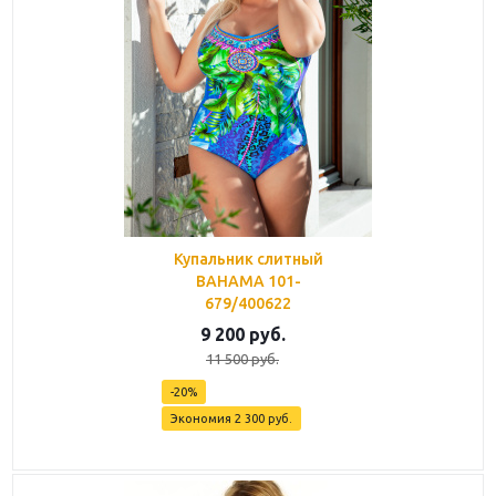
Купальник слитный
BAHAMA 101-
679/400622
9 200
руб.
11 500
руб.
-
20
%
Экономия
2 300
руб.