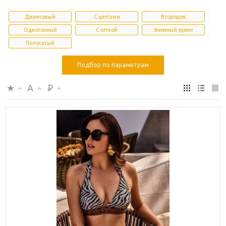
Джинсовый
С цветами
В горошек
Однотонный
С сеткой
Змеиный принт
Полосатый
Подбор по параметрам