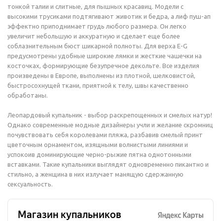
тонкой талии и слитные, для пышных красавиц. Модели с
высокими трусиками подтягивают животик и бедра, а лиф пуш-ап
эффектно приподнимает грудь любого размера. Он легко
увеличит небольшую и аккуратную и сделает еще более
соблазнительным бюст шикарной полноты. Для верха E-G
предусмотрены удобные широкие лямки и жесткие чашечки на
косточках, формирующие безупречное декольте. Все изделия
произведены в Европе, выполнены из плотной, шелковистой,
быстросохнущей ткани, приятной к телу, швы качественно
обработаны.
Леопардовый купальник - выбор раскрепощенных и смелых натур!
Однако современные модные дизайнеры учли и желание скромниц
почувствовать себя королевами пляжа, разбавив смелый принт
цветочным орнаментом, изящными волнистыми линиями и
успокоив доминирующие черно-рыжие пятна однотонными
вставками. Такие купальники выглядят одновременно пикантно и
стильно, а женщина в них излучает манящую сдержанную
сексуальность.