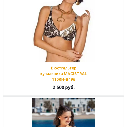
Бюстгальтер
купальника MAGISTRAL
110RH-B496
2 500
руб.