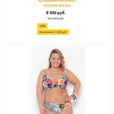
Купальники BAHAMA
101/399-502303
8 400
руб.
10 500
руб.
-
20
%
Экономия
2 100
руб.