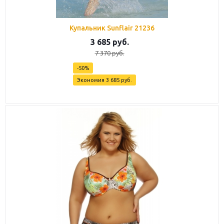
Купальник Sunflair 21236
3 685
руб.
7 370
руб.
-
50
%
Экономия
3 685
руб.