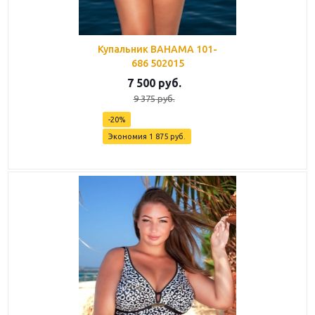
Купальник BAHAMA 101-
686 502015
7 500
руб.
9 375
руб.
-
20
%
Экономия
1 875
руб.