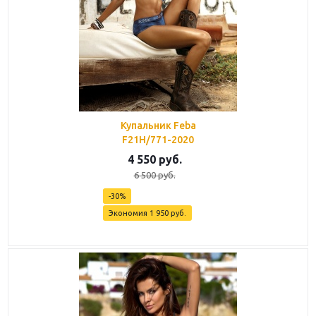
Купальник Feba
F21H/771-2020
4 550
руб.
6 500
руб.
-
30
%
Экономия
1 950
руб.