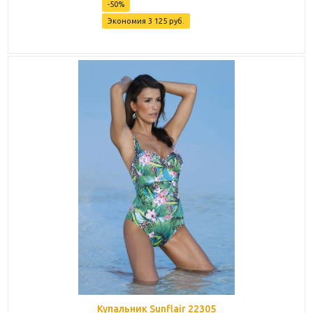
-
50
%
Экономия
3 125
руб.
Купальник Sunflair 22305