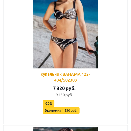
Купальник BAHAMA 122-
404/502303
7 320
руб.
9 150
руб.
-
20
%
Экономия
1 830
руб.