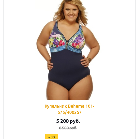
Купальник Bahama 101-
575/400257
5 200
руб.
6 500
руб.
-
20
%