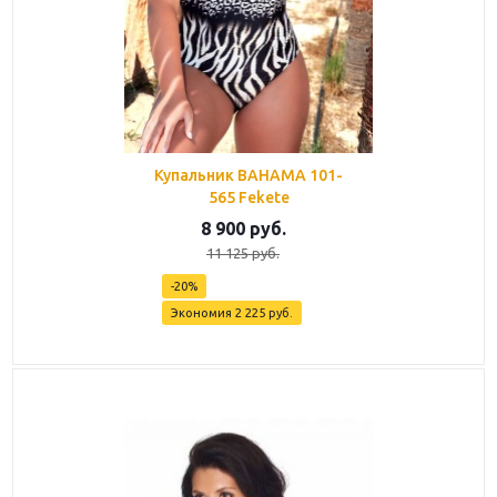
Купальник BAHAMA 101-
565 Fekete
8 900
руб.
11 125
руб.
-
20
%
Экономия
2 225
руб.