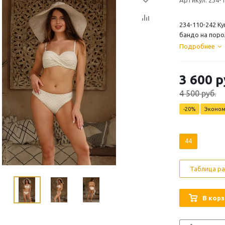
Артикул: 234-
234-110-242 К
бандо на порол
Подробнее
3 600
р
4 500
руб.
-
20
%
Эконо
44
Таблица р
В корз