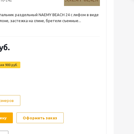
110-242
упальник раздельный NAEMY BEACH 24 с лифом в виде
оне, застежка на спине, бретели съемные...
уб.
мия
900
руб.
азмеров
ину
Оформить заказ