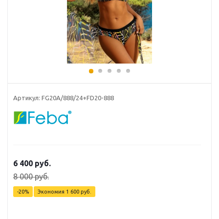
Артикул: FG20A/888/24+FD20-888
6 400
руб.
8 000
руб.
-
20
%
Экономия
1 600
руб.