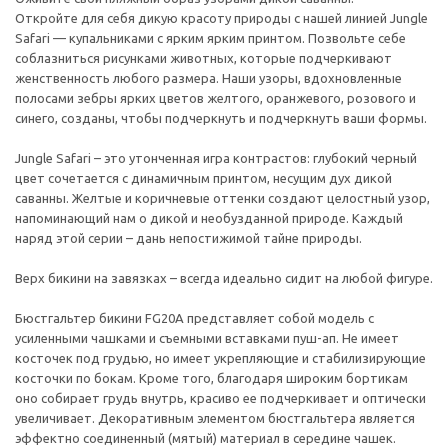
Откройте для себя дикую красоту природы с нашей линией Jungle
Safari — купальниками с ярким ярким принтом. Позвольте себе
соблазниться рисунками животных, которые подчеркивают
женственность любого размера. Наши узоры, вдохновленные
полосами зебры ярких цветов желтого, оранжевого, розового и
синего, созданы, чтобы подчеркнуть и подчеркнуть ваши формы.
Jungle Safari – это утонченная игра контрастов: глубокий черный
цвет сочетается с динамичным принтом, несущим дух дикой
саванны. Желтые и коричневые оттенки создают целостный узор,
напоминающий нам о дикой и необузданной природе. Каждый
наряд этой серии – дань непостижимой тайне природы.
Верх бикини на завязках – всегда идеально сидит на любой фигуре.
Бюстгальтер бикини FG20A представляет собой модель с
усиленными чашками и съемными вставками пуш-ап. Не имеет
косточек под грудью, но имеет укрепляющие и стабилизирующие
косточки по бокам. Кроме того, благодаря широким бортикам
оно собирает грудь внутрь, красиво ее подчеркивает и оптически
увеличивает. Декоративным элементом бюстгальтера является
эффектно соединенный (мятый) материал в середине чашек.