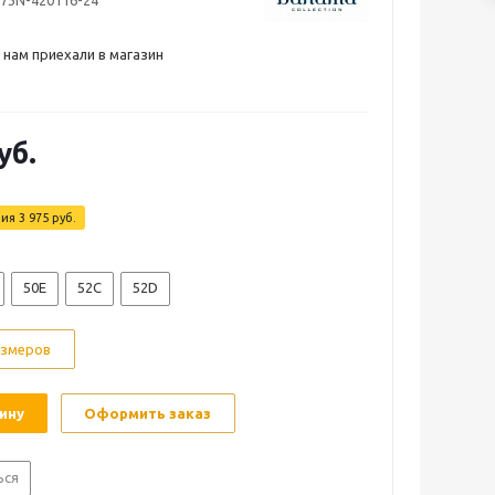
673N-420116-24
 нам приехали в магазин
уб.
мия
3 975
руб.
50E
52C
52D
азмеров
ину
Оформить заказ
ься