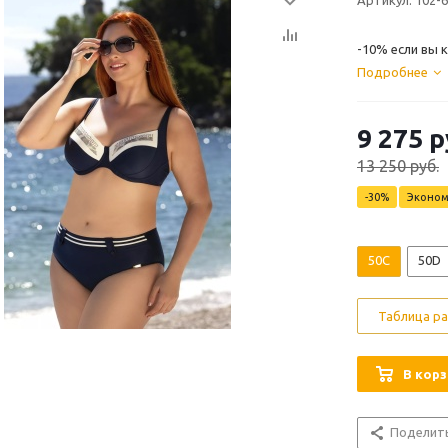
Артикул: 102-
-10% если вы к
Подробнее
9 275
р
13 250
руб.
-
30
%
Эконо
50C
50D
Таблица р
В корз
Поделит