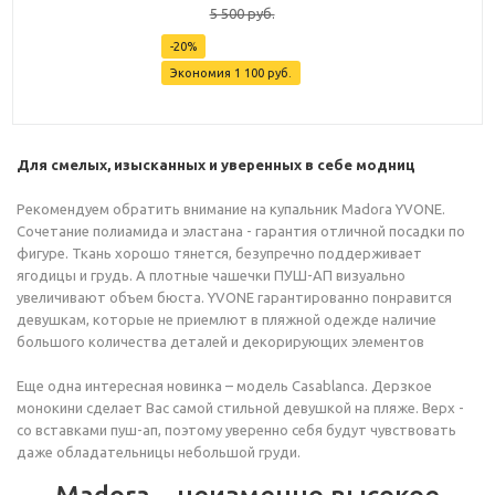
5 500
руб.
-
20
%
Экономия
1 100
руб.
Для смелых, изысканных и уверенных в себе модниц
Рекомендуем обратить внимание на купальник Madora YVONE.
Сочетание полиамида и эластана - гарантия отличной посадки по
фигуре. Ткань хорошо тянется, безупречно поддерживает
ягодицы и грудь. А плотные чашечки ПУШ-АП визуально
увеличивают объем бюста. YVONE гарантированно понравится
девушкам, которые не приемлют в пляжной одежде наличие
большого количества деталей и декорирующих элементов
Еще одна интересная новинка – модель Casablanca. Дерзкое
монокини сделает Вас самой стильной девушкой на пляже. Верх -
со вставками пуш-ап, поэтому уверенно себя будут чувствовать
даже обладательницы небольшой груди.