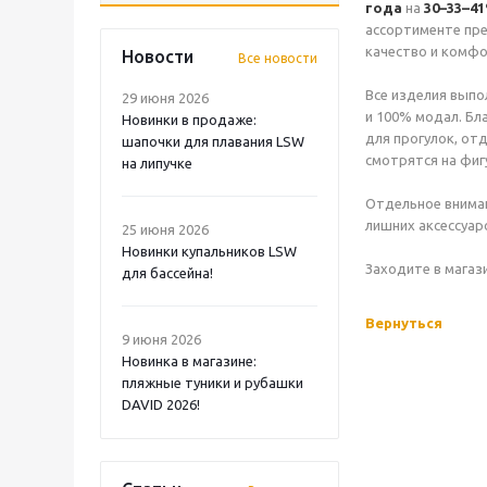
года
на
30–33–4
ассортименте пр
качество и комфо
Новости
Все новости
Все изделия выпо
29 июня 2026
и 100% модал. Бл
Новинки в продаже:
для прогулок, от
шапочки для плавания LSW
смотрятся на фиг
на липучке
Отдельное вниман
лишних аксессуа
25 июня 2026
Новинки купальников LSW
Заходите в магаз
для бассейна!
Вернуться
9 июня 2026
Новинка в магазине:
пляжные туники и рубашки
DAVID 2026!