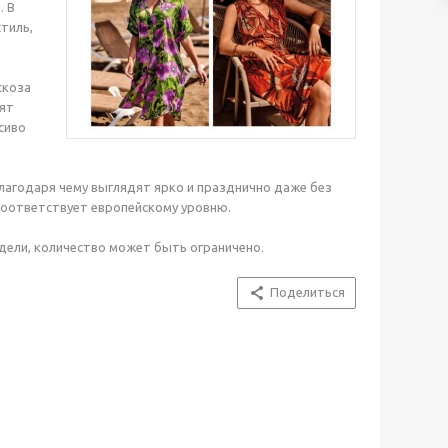
. В
стиль,
скоза
дят
сиво
лагодаря чему выглядят ярко и празднично даже без
 соответствует европейскому уровню.
дели, количество может быть ограничено.
Поделиться