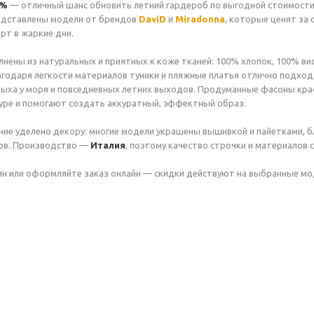
1%
— отличный шанс обновить летний гардероб по выгодной стоимости
едставлены модели от брендов
DaviD
и
Miradonna
, которые ценят за 
рт в жаркие дни.
лнены из натуральных и приятных к коже тканей: 100% хлопок, 100% ви
агодаря легкости материалов туники и пляжные платья отлично подхо
дыха у моря и повседневных летних выходов. Продуманные фасоны кра
уре и помогают создать аккуратный, эффектный образ.
ие уделено декору: многие модели украшены вышивкой и пайетками, б
ров. Производство —
Италия
, поэтому качество строчки и материалов
ин или оформляйте заказ онлайн — скидки действуют на выбранные мо