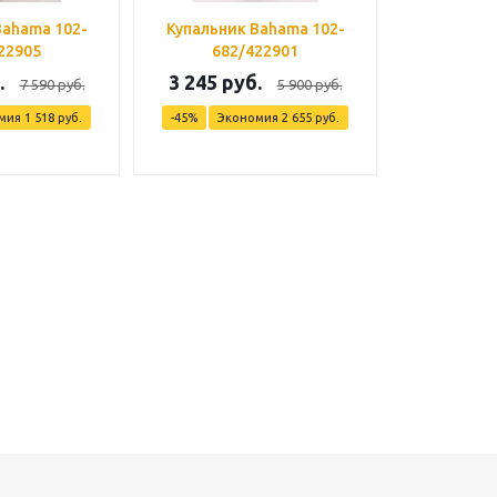
Bahama 102-
Купальник Bahama 102-
22905
682/422901
.
3 245 руб.
7 590 руб.
5 900 руб.
омия
1 518 руб.
-45%
Экономия
2 655 руб.