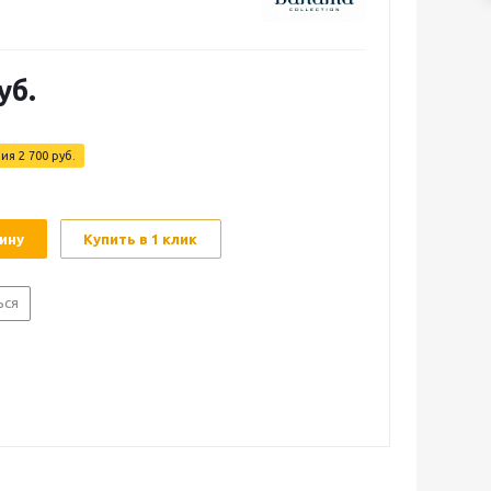
уб.
мия
2 700
руб.
ину
Купить в 1 клик
ься