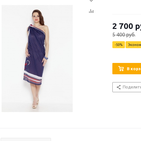
2 700
р
5 400
руб.
-
50
%
Эконо
В корз
Поделит