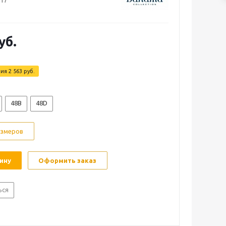
317
уб.
мия
2 563
руб.
48B
48D
азмеров
ину
Оформить заказ
ься