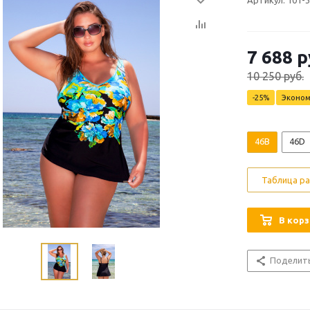
Артикул: 101-
7 688
р
10 250
руб.
-
25
%
Эконо
46B
46D
Таблица р
В корз
Поделит