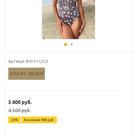
Артикул: 810-511/222
3 600
руб.
4 500
руб.
-
20
%
Экономия
900
руб.