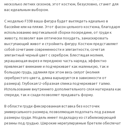
несколько летних сезонов, этот костюм, безусловно, станет для
вас идеальным выбором.
С моделью F33B ваша фигура будет выглядеть идеально в
бассейне или на пляже. Этот фасон цельного костюма, благодаря
использованию вертикальной сборки посередине, от груди к
животу, позволит вам оптически похудеть, замаскировать
выступающий живот и стройнить фигуру. Костюм представляет
собой сочетание современности и элегантности, сочетая
элегантный черный цвет с серебром. Блестящая молния,
украшающая вырез и переднюю часть наряда, эффектно
привлекает внимание и подчеркивает как маленькую, так и
большую грудь, удлиняя при этом весь силуэт (молния
серебристого цвета, длина варьируется в зависимости от
размера). Глубокая U-образная спинка подчеркивает талию.
Использование внутреннего дополнительного слоя материала как
спереди, так и сзади позволяет придавать форму.
В области груди фиксированная вставка без косточек
универсального размера, позволяющая подогнать под разные
размеры груди. Модель имеет подкладку из стабилизирующей
резины под грудью. Широкие нерегулируемые бретели обеспечат