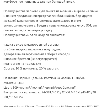
комфортное ношение даже при большой груди.
Преимущества черного купальника на молнии и вырезе на спине
В нашем предложении представлен большой выбор других
моделей купальников и пляжных аксессуаров в этом
универсальном цвете. Введя в нашем поисковике число 509, вы
сможете создать целую укладку.
Преимуществами этой модели являются:
чашка в виде фиксированной вставки
стабилизирующая резинка под грудью
декоративная вертикальная сборка спереди
широкие бретели (не регулируются)
полностью на подкладке
Состав: 80 % полиамид, 20 % эластан.
Название: Черный цельный костюм на молнии F33B/509
Модель: F33B
Цвет: 509 (черный/черный/черный/серебристый)
Выпускаются в размерах: M/38 L/40 XL/42 XXL/44 3XL/46 4XL/48
5XL/50 6XL/52.
Модель: Рост 174 см | Талия 62 | Бедра 84 | Бюстгальтер 75С (38С)