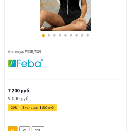
Артикул: F33B/509
7 200
руб.
9 000
руб.
-
20
%
Экономия
1 800
руб.
M
XL
2XL